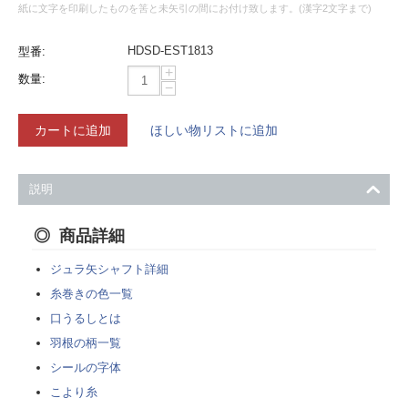
紙に文字を印刷したものを筈と未矢引の間にお付け致します。(漢字2文字まで)
HDSD-EST1813
型番:
+
数量:
−
カートに追加
ほしい物リストに追加
説明
商品詳細
ジュラ矢シャフト詳細
糸巻きの色一覧
口うるしとは
羽根の柄一覧
シールの字体
こより糸