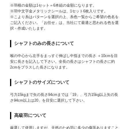
※羽根の金額は1セット＝6本組の金額になります。
※羽中文字金メタリックシールは、1セット6枚入りです。
※こより糸はパターンを選択の上、糸色一覧からご希望の色名を
ご記入ください。「お任せ」は、当社にて最適と思われる色を選
択・作成いたします。
シャフトのみの長さについて
喉の中心から左手をまっすぐ伸ばし中指までの長さ ＋10cmを目
安に長さを記入して下さい。全長の長さはシャフトの長さに約
2cmをプラスした長さになります。
シャフトのサイズについて
弓力15kgまで矢の長さ94cmまでは「19」、弓力15kg以上矢の長
さ94cm以上は20」を目安に選択して下さい。
高級羽について
厳選して使用しますが、天然のため羽に多少の傷等ありますこと