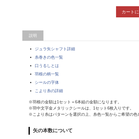
カートに
説明
ジュラ矢シャフト詳細
糸巻きの色一覧
口うるしとは
羽根の柄一覧
シールの字体
こより糸の詳細
※羽根の金額は1セット＝6本組の金額になります。
※羽中文字金メタリックシールは、1セット6枚入りです。
※こより糸はパターンを選択の上、糸色一覧からご希望の色
矢の本数について