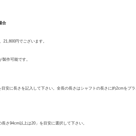
場合
合は、21,800円でございます。
が製作可能です。
mを目安に長さを記入して下さい。全長の長さはシャフトの長さに約2cmをプ
矢の長さ94cm以上は20」を目安に選択して下さい。