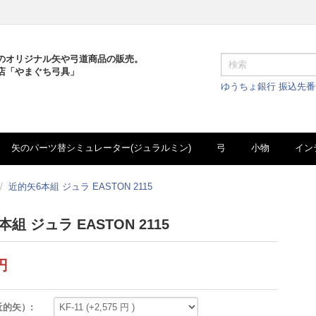
のオリジナル矢や弓道商品の販売。
店「やまぐち弓具」
ゆうちょ銀行 振込先
矢のパーツ替シミュレーター(ジュラルミン)
弓
小物
イン
/
近的矢6本組 ジュラ EASTON 2115
組 ジュラ EASTON 2115
円
的矢）: