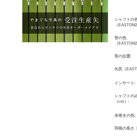
シャフトの
（EASTON2
筈の色
（EASTON2
筈の位置:
矢尻（EASTO
インサート:
シャフトの
（cm）:
糸巻きの色:
羽根の長さ【