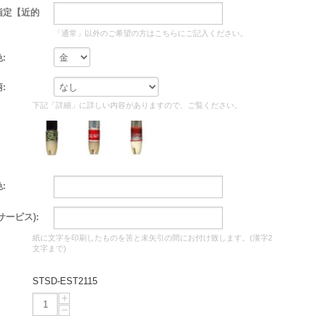
指定【近的
「通常」以外のご希望の方はこちらにご記入ください。
:
:
下記「詳細」に詳しい内容がありますので、ご覧ください。
:
サービス):
紙に文字を印刷したものを筈と未矢引の間にお付け致します。(漢字2
文字まで)
STSD-EST2115
+
−