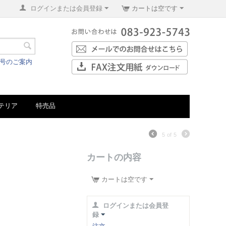
ログインまたは会員登録
カートは空です
番号のご案内
テリア
特売品
5
of
5
カートの内容
カートは空です
ログインまたは会員登
録