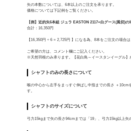
矢の本数については、6本以上のご注文を承ります。
価格については下記例をご覧ください。
【例】近的矢6本組 ジュラ EASTON 2117+白グース(風切)の
合計：16,350円
【16,350円 ÷ 6 = 2,725円 】になる為、8本をご注文の場
ご希望の方は、コメント欄にご記入ください。
※天然羽根のみ承ります。【花白鳥～イースタンイーグル】
シャフトのみの長さについて
喉の中心から左手をまっすぐ伸ばし中指までの長さ ＋10c
す。
シャフトのサイズについて
弓力15kgまで矢の長さ94cmまでは「19」、弓力15kg以上