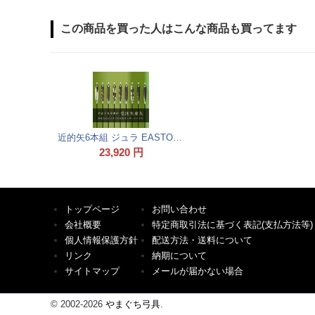
この商品を買った人はこんな商品も買ってます
近的矢6本組 ジュラ EASTON 1813
23,920
円
トップページ
お問い合わせ
会社概要
特定商取引法に基づく表記(支払方法等)
個人情報保護方針
配送方法・送料について
リンク
納期について
サイトマップ
メールが届かない場合
© 2002-2026
やまぐち弓具
.