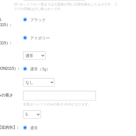
KF-11～うつろい-黒までは七面鳥の羽に片面印刷をしたものです。ゴ
マフの羽根は少し軟らかいです。
色
ブラック
115）:
アイボリー
115）:
N2115）:
通常（3g）
みの長さ
全長はシャフトのみの長さ+2cmとなります。
近的矢】:
通常