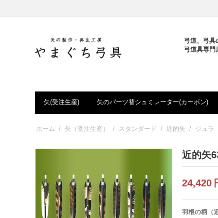
弓道、弓具
弓道具専門
矢(受注生産)
矢のパーツ替シュミレーター(カーボン)
ホーム
/
矢（受注生産）
/
スタンダード
/
近的矢
/
ジュラ
近的矢6本
24,420
羽根の柄（近