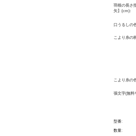
羽根の長さ
矢】(cm):
口うるしの色
こより糸の柄
こより糸の色
張文字(無料
型番:
数量: